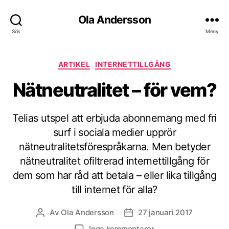
Ola Andersson
Sök
Meny
Kategorier
ARTIKEL
INTERNETTILLGÅNG
Nätneutralitet – för vem?
Telias utspel att erbjuda abonnemang med fri
surf i sociala medier upprör
nätneutralitetsförespråkarna. Men betyder
nätneutralitet ofiltrerad internettillgång för
dem som har råd att betala – eller lika tillgång
till internet för alla?
Av
Ola Andersson
27 januari 2017
Inläggsförfattare
Inläggsdatum
till
Inga kommentarer