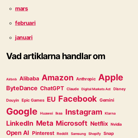
mars
februari
januari
Vad artiklarna handlar om
Apple
Amazon
Alibaba
Anthropic
Airbnb
ByteDance
ChatGPT
Claude
Disney
Digital Markets Act
Facebook
EU
Gemini
Epic Games
Douyin
Google
Instagram
Huawei
Ikea
Klarna
Meta
Microsoft
LinkedIn
Netflix
Nvidia
Open AI
Pinterest
Snap
Reddit
Samsung
Shopify