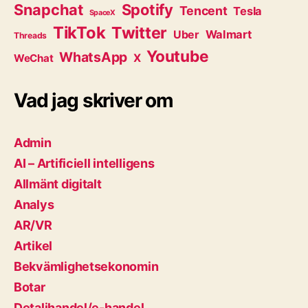
Snapchat
Spotify
Tencent
Tesla
SpaceX
TikTok
Twitter
Walmart
Uber
Threads
Youtube
WhatsApp
WeChat
X
Vad jag skriver om
Admin
AI – Artificiell intelligens
Allmänt digitalt
Analys
AR/VR
Artikel
Bekvämlighetsekonomin
Botar
Detaljhandel/e-handel