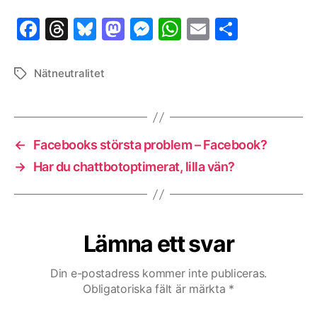
F
T
Bl
M
M
W
E
D
a
h
u
as
es
h
m
el
c
re
es
to
se
at
ai
a
Nätneutralitet
Etiketter
e
a
k
d
n
s
l
b
d
y
o
g
A
o
s
n
er
p
←
Facebooks största problem – Facebook?
o
p
→
Har du chattbotoptimerat, lilla vän?
k
Lämna ett svar
Din e-postadress kommer inte publiceras.
Obligatoriska fält är märkta
*