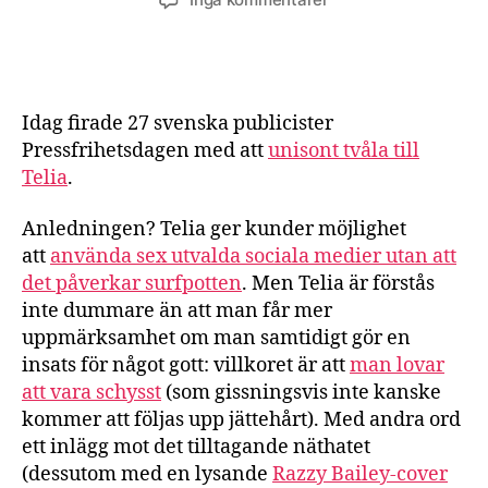
Nätneutralitet
–
för
vem?
Idag firade 27 svenska publicister
Pressfrihetsdagen med att
unisont tvåla till
Telia
.
Anledningen? Telia ger kunder möjlighet
att
använda sex utvalda sociala medier utan att
det påverkar surfpotten
. Men Telia är förstås
inte dummare än att man får mer
uppmärksamhet om man samtidigt gör en
insats för något gott: villkoret är att
man lovar
att vara schysst
(som gissningsvis inte kanske
kommer att följas upp jättehårt). Med andra ord
ett inlägg mot det tilltagande näthatet
(dessutom med en lysande
Razzy Bailey-cover