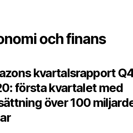
onomi och finans
zons kvartalsrapport Q
0: första kvartalet med
ättning över 100 miljard
lar