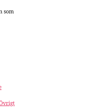
an som
e
 Övrigt