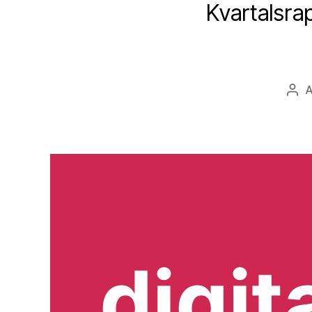
Kvartalsra
Inl