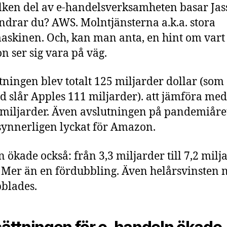
lken del av e-handelsverksamheten basar Jas
ndrar du? AWS. Molntjänsterna a.k.a. stora
askinen. Och, kan man anta, en hint om vart
 ser sig vara på väg.
ningen blev totalt 125 miljarder dollar (som
 slår Apples 111 miljarder). att jämföra me
 miljarder. Även avslutningen på pandemiåre
 synnerligen lyckat för Amazon.
n ökade också: från 3,3 miljarder till 7,2 milj
. Mer än en fördubbling. Även helårsvinsten 
blades.