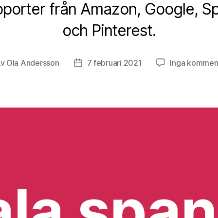
pporter från Amazon, Google, Sp
och Pinterest.
Av
Ola Andersson
7 februari 2021
Inga kommen
äggsförfattare
Inläggsdatum