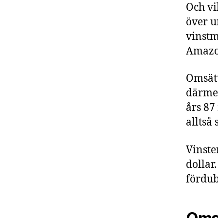
Och vi
över u
vinstm
Amazon
Omsätt
därmed
års 87
alltså
Vinste
dollar
fördub