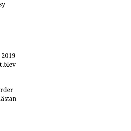
sy
d 2019
t blev
arder
nästan