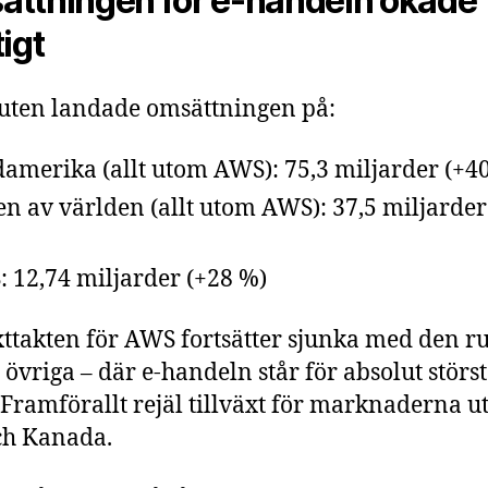
ttningen för e-handeln ökade
tigt
ten landade omsättningen på:
amerika (allt utom AWS): 75,3 miljarder (+40
en av världen (allt utom AWS): 37,5 miljarder
 12,74 miljarder (+28 %)
xttakten för AWS fortsätter sjunka med den r
t övriga – där e-handeln står för absolut störs
 Framförallt rejäl tillväxt för marknaderna u
ch Kanada.