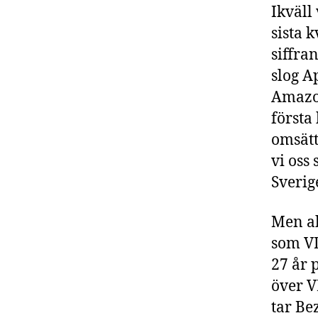
Ikväll
sista 
siffra
slog A
Amazon
första
omsätt
vi oss
Sverig
Men ab
som VD
27 år 
över V
tar Be