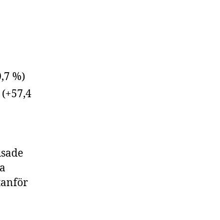
,7 %)
 (+57,4
usade
ta
tanför