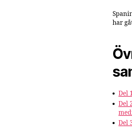
Spanin
har gåt
Övr
sa
Del 
Del 
medi
Del 