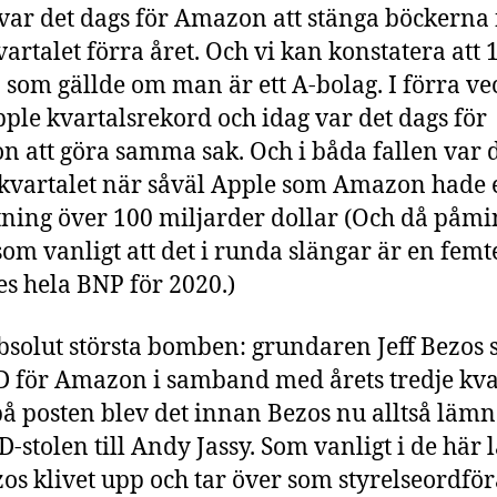
 var det dags för Amazon att stänga böckerna 
kvartalet förra året. Och vi kan konstatera att 
n som gällde om man är ett A-bolag. I förra v
pple kvartalsrekord och idag var det dags för
 att göra samma sak. Och i båda fallen var 
 kvartalet när såväl Apple som Amazon hade 
ning över 100 miljarder dollar (Och då påm
 som vanligt att det i runda slängar är en femt
es hela BNP för 2020.)
solut största bomben: grundaren Jeff Bezos s
 för Amazon i samband med årets tredje kva
på posten blev det innan Bezos nu alltså läm
D-stolen till Andy Jassy. Som vanligt i de här 
zos klivet upp och tar över som styrelseordfö