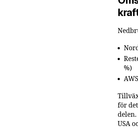
Omsä
kraf
Nedbru
Nord
Rest
%)
AWS:
Tillvä
för de
delen.
USA o