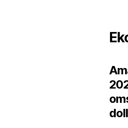
Ek
Ama
202
oms
dol