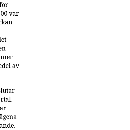
för
100 var
eckan
det
en
inner
edel av
lutar
rtal.
nar
lägena
rande.