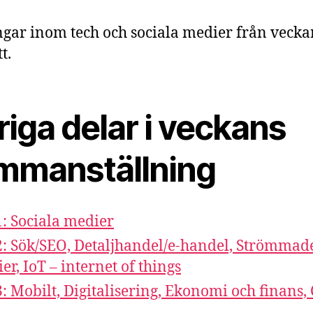
gar inom tech och sociala medier från veck
t.
iga delar i veckans
mmanställning
1: Sociala medier
2: Sök/SEO, Detaljhandel/e-handel, Strömmad
er, IoT – internet of things
3: Mobilt, Digitalisering, Ekonomi och finans,