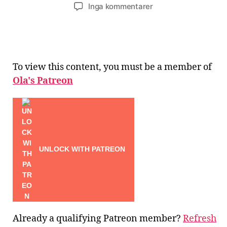
till
Inga kommentarer
Analys:
Twitters
kvartalsrapport
Q2
2021
To view this content, you must be a member of
Ola's Patreon
UNLOCK WITH PATREON
Already a qualifying Patreon member?
Refresh