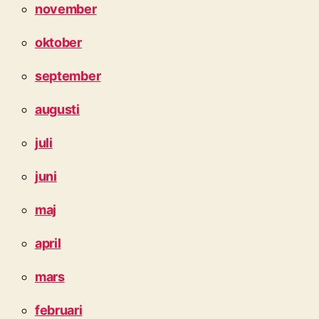
november
oktober
september
augusti
juli
juni
maj
april
mars
februari