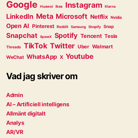
Google
Instagram
Huawei
Ikea
Klarna
Meta
Microsoft
LinkedIn
Netflix
Nvidia
Open AI
Pinterest
Snap
Reddit
Samsung
Shopify
Snapchat
Spotify
Tencent
Tesla
SpaceX
TikTok
Twitter
Walmart
Uber
Threads
Youtube
WhatsApp
WeChat
X
Vad jag skriver om
Admin
AI – Artificiell intelligens
Allmänt digitalt
Analys
AR/VR