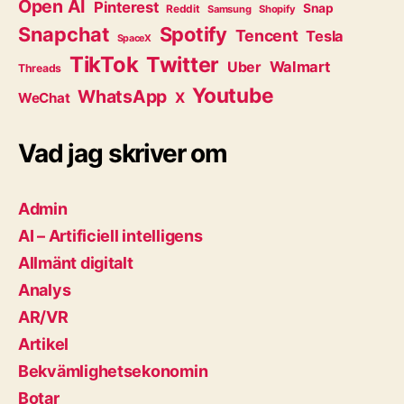
Open AI
Pinterest
Snap
Reddit
Samsung
Shopify
Snapchat
Spotify
Tencent
Tesla
SpaceX
TikTok
Twitter
Walmart
Uber
Threads
Youtube
WhatsApp
WeChat
X
Vad jag skriver om
Admin
AI – Artificiell intelligens
Allmänt digitalt
Analys
AR/VR
Artikel
Bekvämlighetsekonomin
Botar