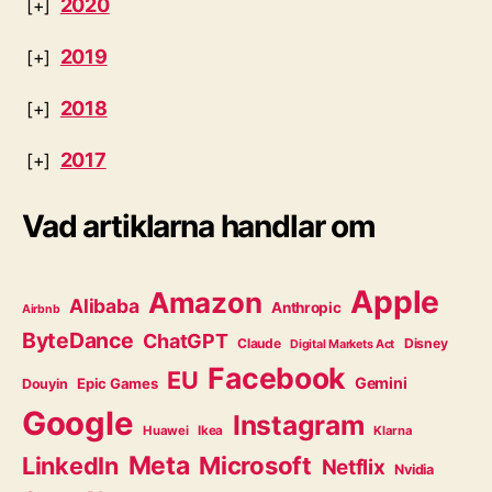
2020
2019
2018
2017
Vad artiklarna handlar om
Apple
Amazon
Alibaba
Anthropic
Airbnb
ByteDance
ChatGPT
Claude
Disney
Digital Markets Act
Facebook
EU
Gemini
Epic Games
Douyin
Google
Instagram
Huawei
Ikea
Klarna
Meta
Microsoft
LinkedIn
Netflix
Nvidia