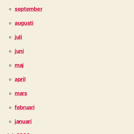
september
augusti
juli
juni
maj
april
mars
februari
januari