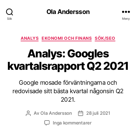
Ola Andersson
Sök
Meny
Kategorier
ANALYS
EKONOMI OCH FINANS
SÖK/SEO
Analys: Googles
kvartalsrapport Q2 2021
Google mosade förväntningarna och
redovisade sitt bästa kvartal någonsin Q2
2021.
Av
Ola Andersson
28 juli 2021
Inläggsförfattare
Inläggsdatum
till
Inga kommentarer
Analys:
Googles