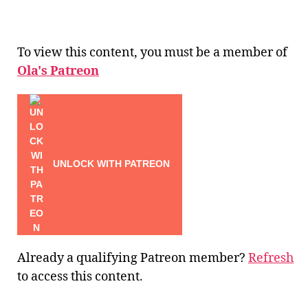
kvartalsrapport
Q2
2021
To view this content, you must be a member of
Ola's Patreon
UNLOCK WITH PATREON
Already a qualifying Patreon member?
Refresh
to access this content.