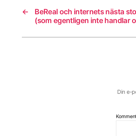
o
k
←
BeReal och internets nästa st
(som egentligen inte handlar 
Din e-p
Kommen