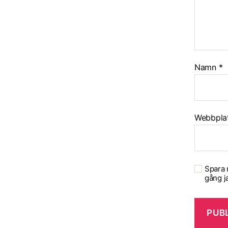
Namn
*
Webbpla
Spara 
gång j