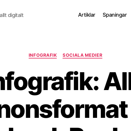
Artiklar
Spaningar
lt digitalt
Kategorier
INFOGRAFIK
SOCIALA MEDIER
nfografik: Al
nonsformat 