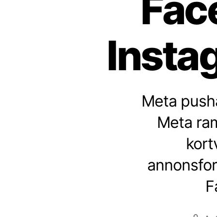
Fac
Insta
Meta pusha
Meta ram
kort
annonsfor
F