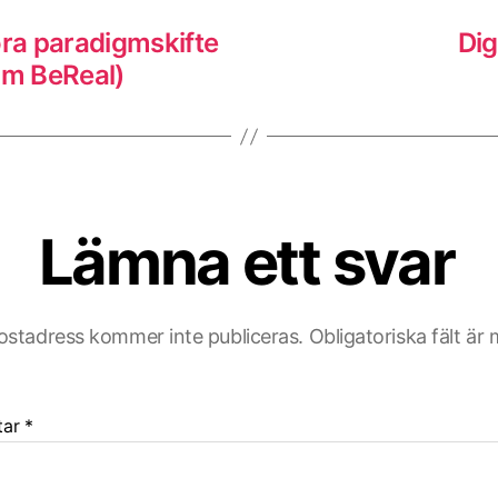
p
ora paradigmskifte
Dig
om BeReal)
Lämna ett svar
ostadress kommer inte publiceras.
Obligatoriska fält är
tar
*