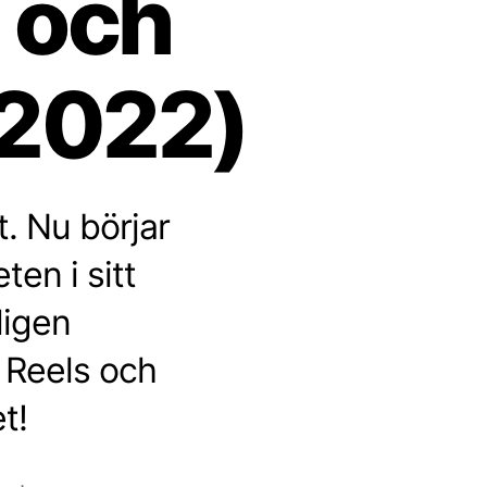
 och
(2022)
. Nu börjar
en i sitt
ligen
 Reels och
t!