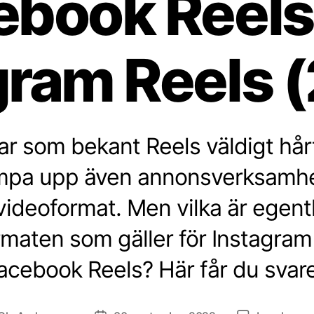
ebook Reels
gram Reels 
r som bekant Reels väldigt hårt
pa upp även annonsverksamhet
videoformat. Men vilka är egent
maten som gäller för Instagram
acebook Reels? Här får du svare