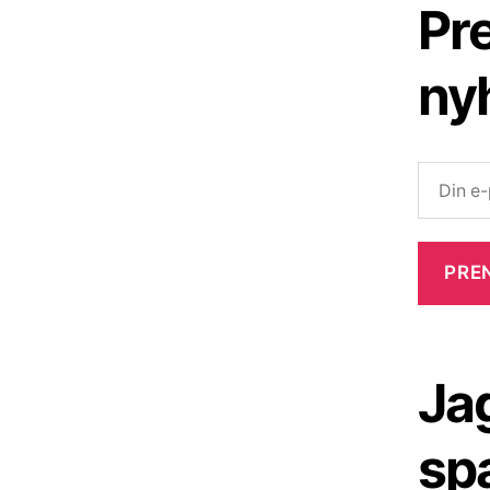
Pr
ny
Jag
sp