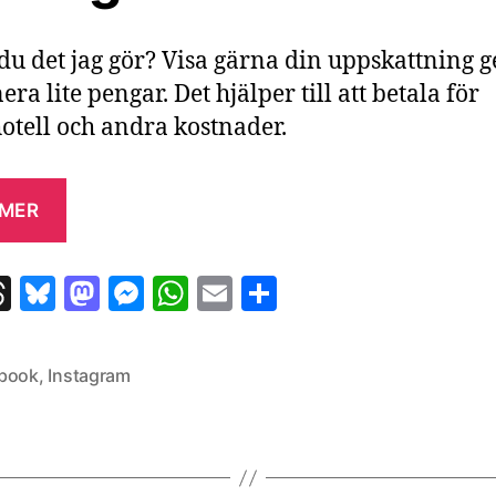
 du det jag gör? Visa gärna din uppskattning
era lite pengar. Det hjälper till att betala för
tell och andra kostnader.
 MER
T
Bl
M
M
W
E
D
h
u
as
es
h
m
el
re
es
to
se
at
ai
a
book
,
Instagram
a
k
d
n
s
l
d
y
o
g
A
s
n
er
p