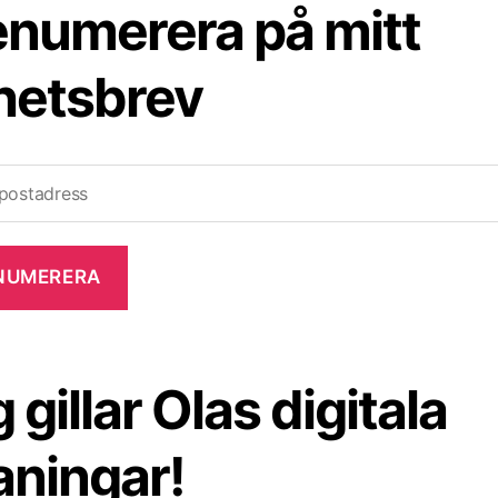
enumerera på mitt
hetsbrev
 gillar Olas digitala
aningar!