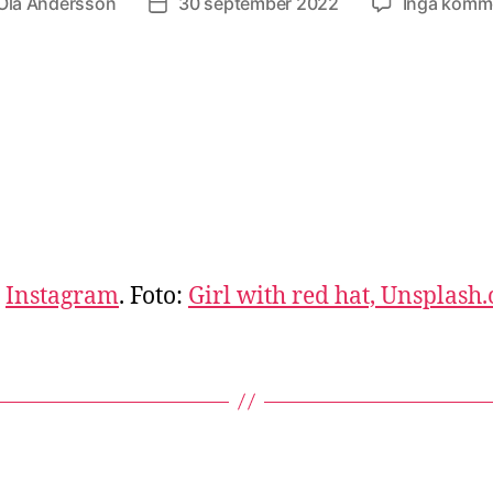
Ola Andersson
30 september 2022
Inga komm
sförfattare
Inläggsdatum
:
Instagram
. Foto:
Girl with red hat, Unsplash