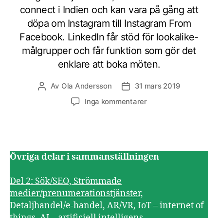
connect i Indien och kan vara på gång att
döpa om Instagram till Instagram From
Facebook. LinkedIn får stöd för lookalike-
målgrupper och får funktion som gör det
enklare att boka möten.
Av
Ola Andersson
31 mars 2019
Inläggsförfattare
Inläggsdatum
till
Inga kommentarer
Digitala
spaningar
vecka
13
2019
Övriga delar i sammanställningen
Del 2: Sök/SEO, Strömmade
medier/prenumerationstjänster,
Detaljhandel/e-handel, AR/VR, IoT – internet of
things, AI – artificiell intelligens,