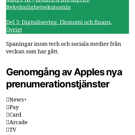
Bekvämlighetsekonomin
Del 3: Digitalisering, Ekonomi och finans,
Övrigt
Spaningar inom tech och sociala medier från
veckan som har gått.
Genomgång av Apples nya
prenumerationstjänster
News+
Pay
Card
Arcade
TV