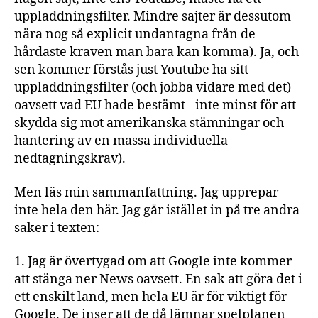
uppladdningsfilter. Mindre sajter är dessutom
nära nog så explicit undantagna från de
hårdaste kraven man bara kan komma). Ja, och
sen kommer förstås just Youtube ha sitt
uppladdningsfilter (och jobba vidare med det)
oavsett vad EU hade bestämt - inte minst för att
skydda sig mot amerikanska stämningar och
hantering av en massa individuella
nedtagningskrav).
Men läs min sammanfattning. Jag upprepar
inte hela den här. Jag går istället in på tre andra
saker i texten:
1. Jag är övertygad om att Google inte kommer
att stänga ner News oavsett. En sak att göra det i
ett enskilt land, men hela EU är för viktigt för
Google. De inser att de då lämnar spelplanen