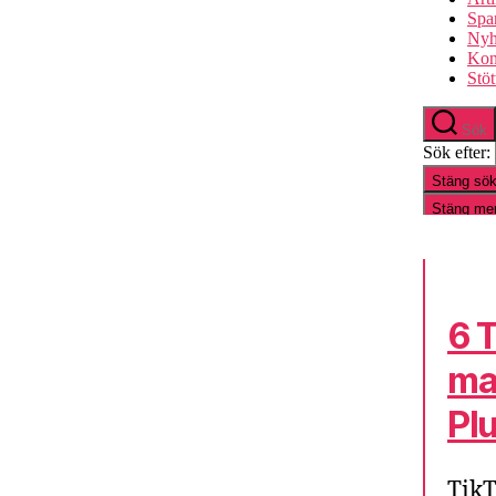
6 
ma
Pl
TikT