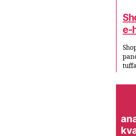
Sho
e-
Shop
pand
tuff