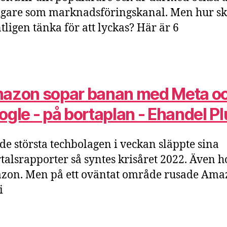
igare som marknadsföringskanal. Men hur s
tligen tänka för att lyckas? Här är 6
azon sopar banan med Meta o
gle - på bortaplan - Ehandel Pl
de största techbolagen i veckan släppte sina
talsrapporter så syntes krisåret 2022. Även h
zon. Men på ett oväntat område rusade Ama
i