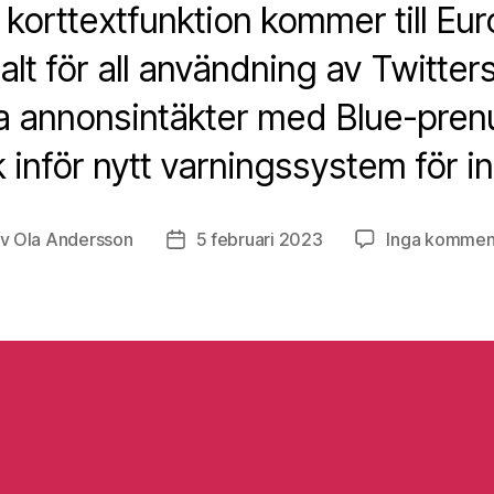
korttextfunktion kommer till Eur
alt för all användning av Twitter
la annonsintäkter med Blue-pren
 inför nytt varningssystem för in
Av
Ola Andersson
5 februari 2023
Inga kommen
ggsförfattare
Inläggsdatum