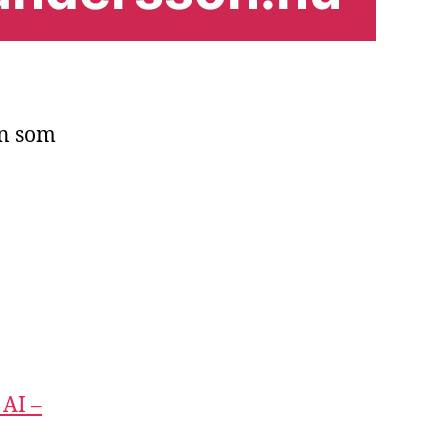
an som
 AI –