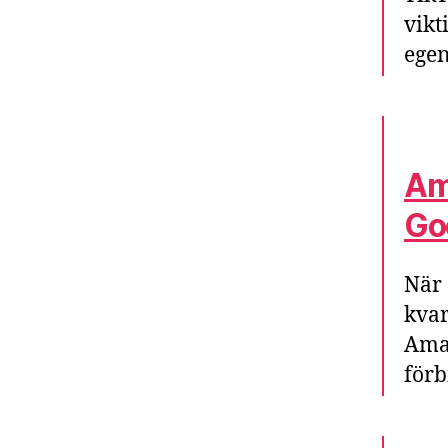
vikt
egen
Am
Goo
När 
kvar
Ama
förb