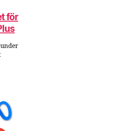
t för
Plus
 under
t