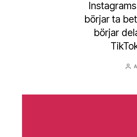
Instagrams 
börjar ta bet
börjar de
TikTok
Inlä