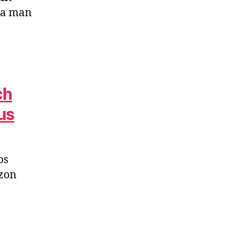
ka man
ch
us
os
zon