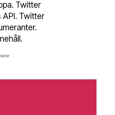
opa. Twitter
s API. Twitter
umeranter.
nehåll.
till
tarer
Digitala
spaningar
vecka
5
2023