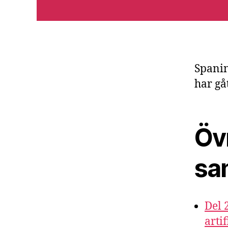
Spanin
har gåt
Övr
sa
Del 
arti