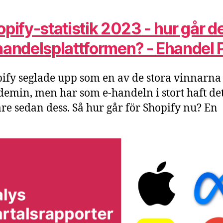
pify-statistik 2023 - hur går de
handelsplattformen? - Ehandel 
ify seglade upp som en av de stora vinnarna
emin, men har som e-handeln i stort haft de
are sedan dess. Så hur går för Shopify nu? En