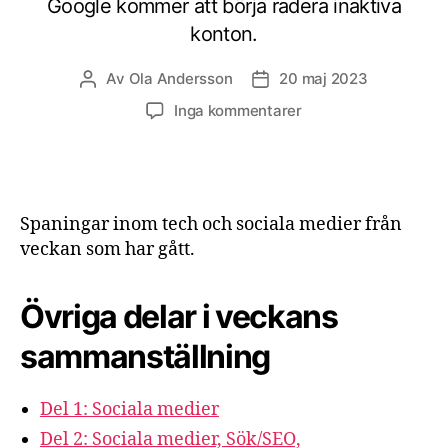
Google kommer att börja radera inaktiva
konton.
Av
Ola Andersson
20 maj 2023
Inläggsförfattare
Inläggsdatum
till
Inga kommentarer
Digitala
spaningar
vecka
20
2023
Spaningar inom tech och sociala medier från
–
veckan som har gått.
del
3
Övriga delar i veckans
sammanställning
Del 1: Sociala medier
Del 2: Sociala medier, Sök/SEO,