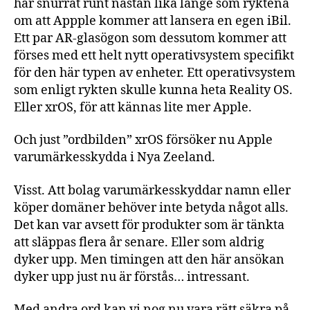
har snurrat runt nästan lika länge som ryktena
om att Appple kommer att lansera en egen iBil.
Ett par AR-glasögon som dessutom kommer att
förses med ett helt nytt operativsystem specifikt
för den här typen av enheter. Ett operativsystem
som enligt rykten skulle kunna heta Reality OS.
Eller xrOS, för att kännas lite mer Apple.
Och just ”ordbilden” xrOS försöker nu Apple
varumärkesskydda i Nya Zeeland.
Visst. Att bolag varumärkesskyddar namn eller
köper domäner behöver inte betyda något alls.
Det kan var avsett för produkter som är tänkta
att släppas flera år senare. Eller som aldrig
dyker upp. Men timingen att den här ansökan
dyker upp just nu är förstås… intressant.
Med andra ord kan vi nog nu vara rätt säkra på