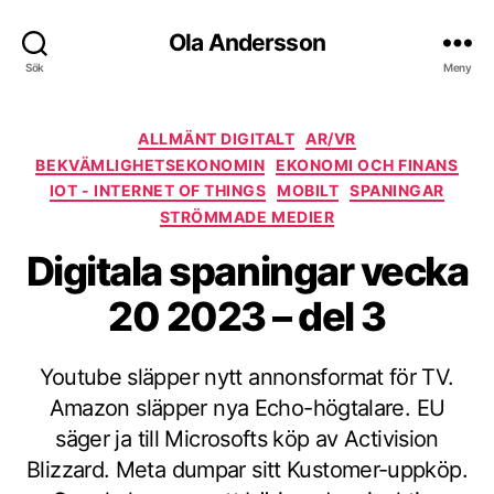
Ola Andersson
Sök
Meny
Kategorier
ALLMÄNT DIGITALT
AR/VR
BEKVÄMLIGHETSEKONOMIN
EKONOMI OCH FINANS
IOT - INTERNET OF THINGS
MOBILT
SPANINGAR
STRÖMMADE MEDIER
Digitala spaningar vecka
20 2023 – del 3
Youtube släpper nytt annonsformat för TV.
Amazon släpper nya Echo-högtalare. EU
säger ja till Microsofts köp av Activision
Blizzard. Meta dumpar sitt Kustomer-uppköp.