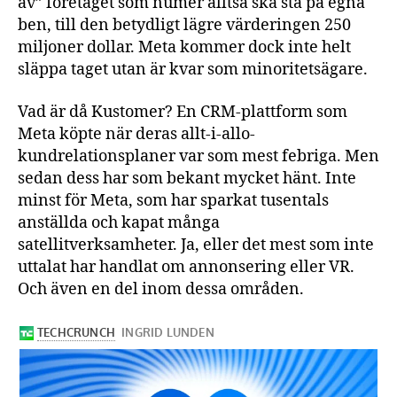
av” företaget som numer alltså ska stå på egna
ben, till den betydligt lägre värderingen 250
miljoner dollar. Meta kommer dock inte helt
släppa taget utan är kvar som minoritetsägare.
Vad är då Kustomer? En CRM-plattform som
Meta köpte när deras allt-i-allo-
kundrelationsplaner var som mest febriga. Men
sedan dess har som bekant mycket hänt. Inte
minst för Meta, som har sparkat tusentals
anställda och kapat många
satellitverksamheter. Ja, eller det mest som inte
uttalat har handlat om annonsering eller VR.
Och även en del inom dessa områden.