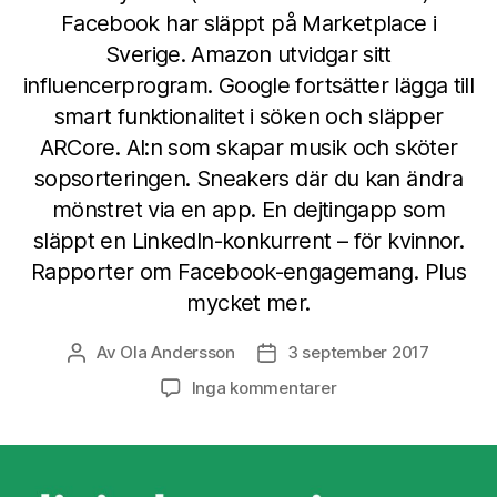
Facebook har släppt på Marketplace i
Sverige. Amazon utvidgar sitt
influencerprogram. Google fortsätter lägga till
smart funktionalitet i söken och släpper
ARCore. AI:n som skapar musik och sköter
sopsorteringen. Sneakers där du kan ändra
mönstret via en app. En dejtingapp som
släppt en LinkedIn-konkurrent – för kvinnor.
Rapporter om Facebook-engagemang. Plus
mycket mer.
Av
Ola Andersson
3 september 2017
Inläggsförfattare
Inläggsdatum
till
Inga kommentarer
Digitala
spaningar
vecka
35