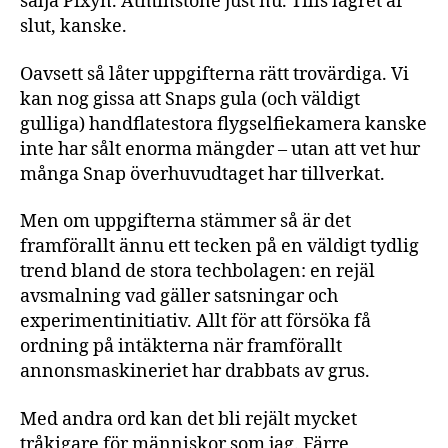
sälja Pixyn. Åtminstone just nu. Tills lagret är
slut, kanske.
Oavsett så låter uppgifterna rätt trovärdiga. Vi
kan nog gissa att Snaps gula (och väldigt
gulliga) handflatestora flygselfiekamera kanske
inte har sålt enorma mängder – utan att vet hur
många Snap överhuvudtaget har tillverkat.
Men om uppgifterna stämmer så är det
framförallt ännu ett tecken på en väldigt tydlig
trend bland de stora techbolagen: en rejäl
avsmalning vad gäller satsningar och
experimentinitiativ. Allt för att försöka få
ordning på intäkterna när framförallt
annonsmaskineriet har drabbats av grus.
Med andra ord kan det bli rejält mycket
tråkigare för människor som jag. Färre