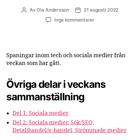
Av
Ola Andersson
21 augusti 2022
Inläggsförfattare
Inläggsdatum
till
Inga kommentarer
Digitala
spaningar
vecka
33
2022
Spaningar inom tech och sociala medier från
–
veckan som har gått.
del
3
Övriga delar i veckans
sammanställning
Del 1: Sociala medier
Del 2: Sociala medier, Sök/SEO,
Detaljhandel/e-handel, Strömmade medier