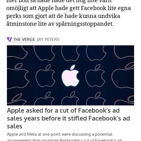
mer boll så hade hade det nog inte varit
omöjligt att Apple hade gett Facebook lite egna
perks som gjort att de hade kunna undvika
åtminstone lite av spårningsstoppandet.