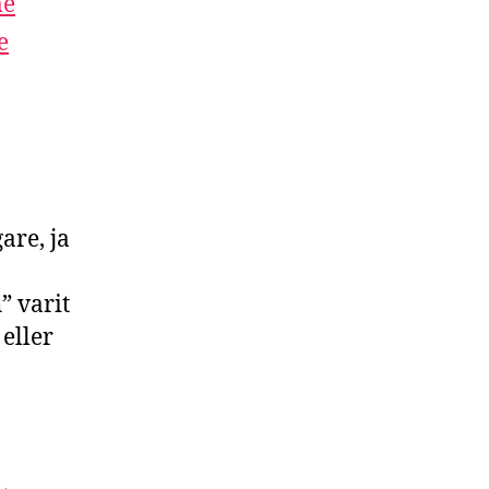
me
e
are, ja
” varit
 eller