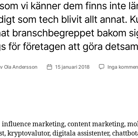
om vi känner dem finns inte län
digt som tech blivit allt annat. 
at branschbegreppet bakom sig
s för företagen att göra detsa
Av
Ola Andersson
15 januari 2018
Inga kommen
äggsförfattare
Inläggsdatum
, influence marketing, content marketing, mo
rst, kryptovalutor, digitala assistenter, chattbo