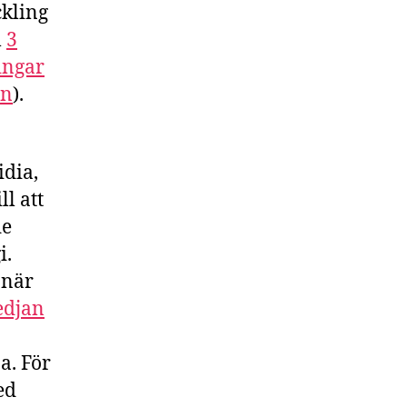
ckling
l
3
ingar
en
).
idia,
ll att
de
i.
 när
edjan
a. För
ed