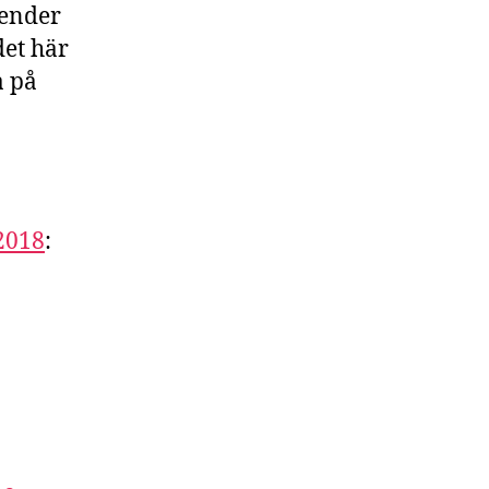
render
det här
a på
 2018
: