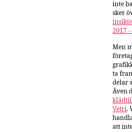
inte b
sker ö
insikt
2017 –
Men ma
företa
grafik
ta fra
delar 
Även d
klädti
Vetri
.
handla
att in