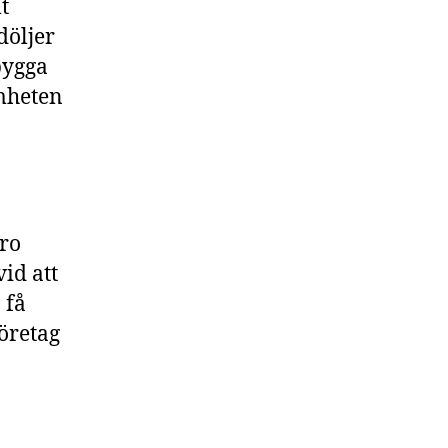
t
döljer
bygga
mheten
aro
id att
 få
företag