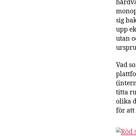
hårdva
monopo
sig ba
upp ek
utan o
urspru
Vad so
plattf
(inter
titta 
olika 
för at