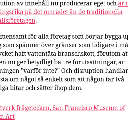
bution av innehåll nu producerar eget och
är 
ngsrika på det området än de traditionella
llsföretagen
.
mensamt för alla företag som börjar bygga up
g som spänner över gränser som tidigare i m
cket haft vattentäta branschskott, förutom at
en nu ger betydligt bättre förutsättningar, är
lningen ”varför inte?” Och disruption handlar
sta om något så enkelt som att någon tar två
liga bitar och sätter ihop dem.