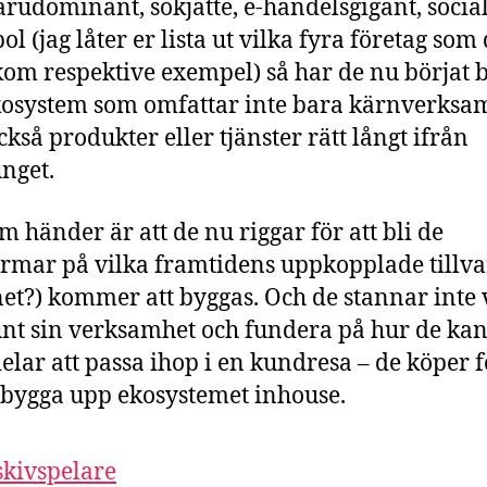
rudominant, sökjätte, e-handelsgigant, social
l (jag låter er lista ut vilka fyra företag som 
kom respektive exempel) så har de nu börjat 
osystem som omfattar inte bara kärnverksa
ckså produkter eller tjänster rätt långt ifrån
nget.
m händer är att de nu riggar för att bli de
ormar på vilka framtidens uppkopplade tillv
net?) kommer att byggas. Och de stannar inte v
runt sin verksamhet och fundera på hur de kan
delar att passa ihop i en kundresa – de köper 
t bygga upp ekosystemet inhouse.