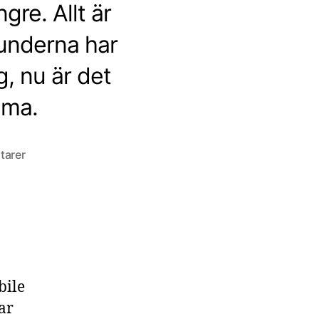
gre. Allt är
Kunderna har
, nu är det
mma.
till
tarer
7
saker
2018:
#1
Din
bransch
finns
bile
inte
tar
längre