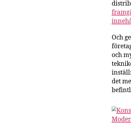
distri
framgå
innehå
Och ge
företa
och my
teknik
instäl
det me
befint