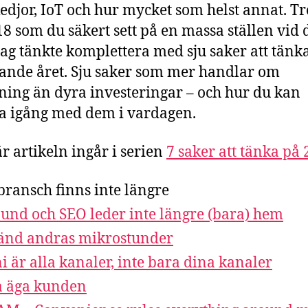
edjor, IoT och hur mycket som helst annat. T
18 som du säkert sett på en massa ställen vid 
 Jag tänkte komplettera med sju saker att tänk
de året. Sju saker som mer handlar om
lning än dyra investeringar – och hur du kan
 igång med dem i vardagen.
r artikeln ingår i serien
7 saker att tänka på
bransch finns inte längre
und och SEO leder inte längre (bara) hem
nd andras mikrostunder
 är alla kanaler, inte bara dina kanaler
a äga kunden