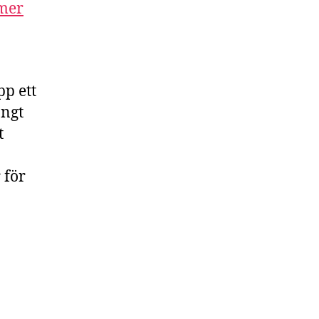
mer
p ett
ångt
t
 för