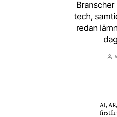
Branscher s
tech, samti
redan lämn
dag
Inl
AI, AR
firstfi