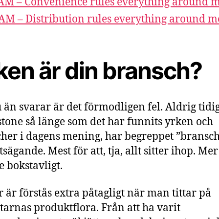
M – Convenience rules everything around 
M – Distribution rules everything around m
ken är din bransch?
 än svarar är det förmodligen fel. Aldrig tidig
tone så länge som det har funnits yrken och
her i dagens mening, har begreppet ”bransch
tsägande. Mest för att, tja, allt sitter ihop. Mer
 bokstavligt.
r är förstås extra påtagligt när man tittar på
ttarnas produktflora. Från att ha varit