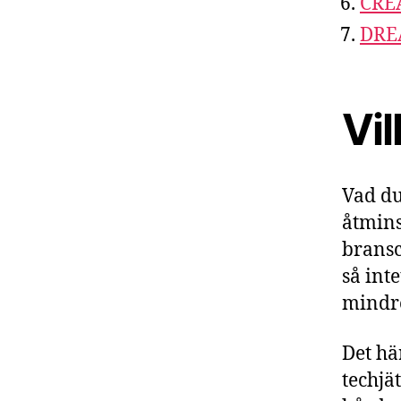
CREA
DREA
Vil
Vad du
åtmins
bransc
så inte
mindre
Det hä
techjä