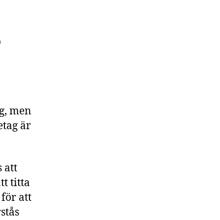
r
ag, men
etag är
 att
t titta
för att
stås