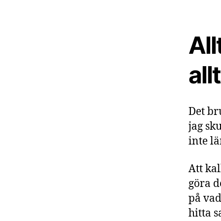
All
all
Det br
jag sk
inte l
Att kal
göra de
på vad
hitta 