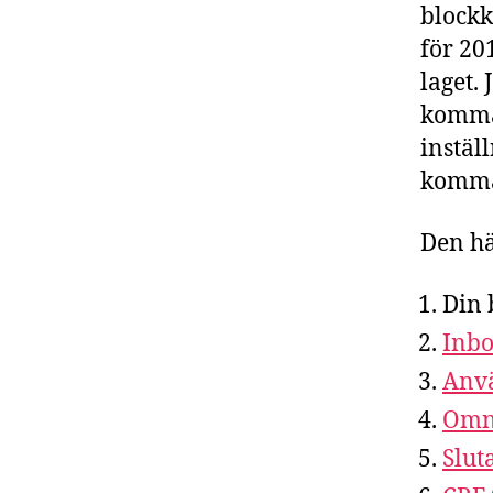
blockk
för 20
laget.
komman
instäl
komma
Den hä
Din 
Inbo
Anvä
Omni
Slut