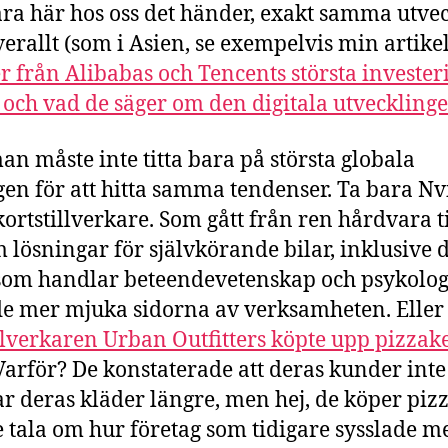
ara här hos oss det händer, exakt samma utve
verallt (som i Asien, se exempelvis min artike
er från Alibabas och Tencents största invester
 och vad de säger om den digitala utveckling
n måste inte titta bara på största globala
gen för att hitta samma tendenser. Ta bara Nv
kortstillverkare. Som gått från ren hårdvara ti
m lösningar för självkörande bilar, inklusive 
som handlar beteendevetenskap och psykolog
e mer mjuka sidorna av verksamheten. Eller
llverkaren Urban Outfitters köpte upp pizzak
 Varför? De konstaterade att deras kunder inte
r deras kläder längre, men hej, de köper pizz
te tala om hur företag som tidigare sysslade m