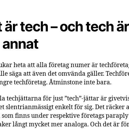
t är tech – och tech ä
t annat
ukar heta att alla företag numer är techföret
ulle säga att även det omvända gäller. Techför
ängre techföretag. Åtminstone inte bara.
la techjättarna för just ”tech”-jättar är givetvis
t slentrianmässigt enkelt för sig. Det räcker at
 som finns under respektive företags paraply 
saker långt mycket mer analoga. Och det är för