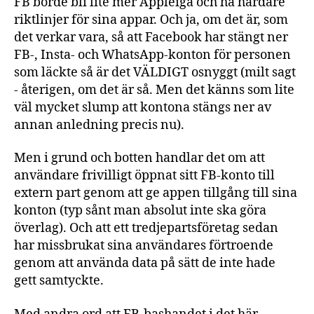
FB borde bli lite mer Appleiga och ha hårdare
riktlinjer för sina appar. Och ja, om det är, som
det verkar vara, så att Facebook har stängt ner
FB-, Insta- och WhatsApp-konton för personen
som läckte så är det VÄLDIGT osnyggt (milt sagt
- återigen, om det är så. Men det känns som lite
väl mycket slump att kontona stängs ner av
annan anledning precis nu).
Men i grund och botten handlar det om att
användare frivilligt öppnat sitt FB-konto till
extern part genom att ge appen tillgång till sina
konton (typ sånt man absolut inte ska göra
överlag). Och att ett tredjepartsföretag sedan
har missbrukat sina användares förtroende
genom att använda data på sätt de inte hade
gett samtyckte.