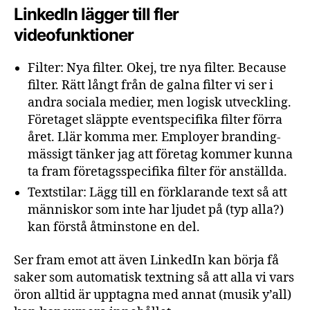
LinkedIn lägger till fler
videofunktioner
Filter:
Nya
filter.
Okej,
tre
nya
filter.
Because
filter.
Rätt
långt
från
de
galna
filter
vi
ser
i
andra
sociala
medier,
men
logisk
utveckling.
Företaget
släppte
eventspecifika
filter
förra
året.
Llär
komma
mer.
Employer
branding-
mässigt
tänker
jag
att
företag
kommer
kunna
ta
fram
företagsspecifika
filter
för
anställda.
Textstilar:
Lägg
till
en
förklarande
text
så
att
människor
som
inte
har
ljudet
på
(typ
alla?)
kan
förstå
åtminstone
en
del.
Ser fram emot att även LinkedIn kan börja få
saker som automatisk textning så att alla vi vars
öron alltid är upptagna med annat (musik y’all)