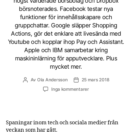
högst värderade börsbolag och Dropbox
börsnoterades. Facebook testar nya
funktioner för innehållsskapare och
gruppchattar. Google släpper Shopping
Actions, gör det enklare att livesända med
Youtube och kopplar ihop Pay och Assistant.
Apple och IBM samarbetar kring
maskininlärning för apputvecklare. Plus
mycket mer.
Av
Ola Andersson
25 mars 2018
Inläggsförfattare
Inläggsdatum
till
Inga kommentarer
Digitala
spaningar
vecka
12
2018
Spaningar inom tech och sociala medier från
veckan som har gått.