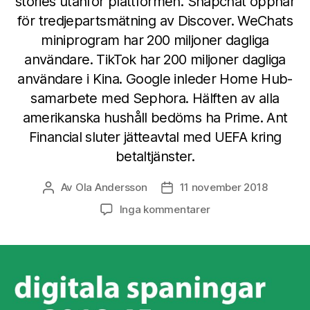
stories utanför plattformen. Snapchat öppnar
för tredjepartsmätning av Discover. WeChats
miniprogram har 200 miljoner dagliga
användare. TikTok har 200 miljoner dagliga
användare i Kina. Google inleder Home Hub-
samarbete med Sephora. Hälften av alla
amerikanska hushåll bedöms ha Prime. Ant
Financial sluter jätteavtal med UEFA kring
betaltjänster.
Av
Ola Andersson
11 november 2018
Inläggsförfattare
Inläggsdatum
till
Inga kommentarer
Digitala
spaningar
vecka
45
2018