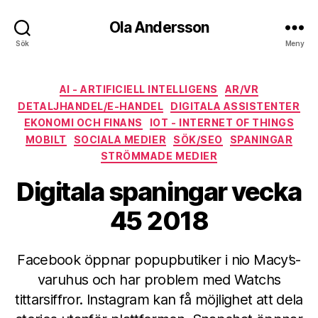
Ola Andersson
Sök
Meny
Kategorier
AI - ARTIFICIELL INTELLIGENS
AR/VR
DETALJHANDEL/E-HANDEL
DIGITALA ASSISTENTER
EKONOMI OCH FINANS
IOT - INTERNET OF THINGS
MOBILT
SOCIALA MEDIER
SÖK/SEO
SPANINGAR
STRÖMMADE MEDIER
Digitala spaningar vecka
45 2018
Facebook öppnar popupbutiker i nio Macy’s-
varuhus och har problem med Watchs
tittarsiffror. Instagram kan få möjlighet att dela