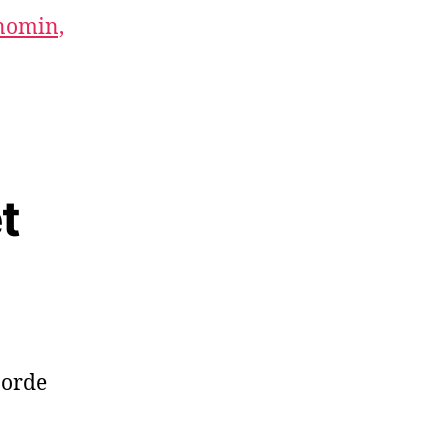
onomin,
t
jorde