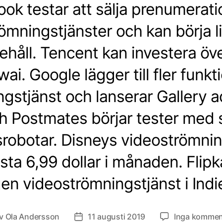
ok testar att sälja prenumeration
ömningstjänster och kan börja l
håll. Tencent kan investera öve
Kwai. Google lägger till fler funkti
gstjänst och lanserar Gallery ad
 Postmates börjar tester med 
srobotar. Disneys videoströmnin
ta 6,99 dollar i månaden. Flipka
en videoströmningstjänst i Indi
v
Ola Andersson
11 augusti 2019
Inga kommen
ggsförfattare
Inläggsdatum