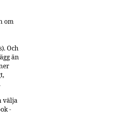
en om
s). Och
lägg än
oner
t,
.
 välja
ok -