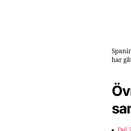
Spanin
har gåt
Övr
sa
Del 2