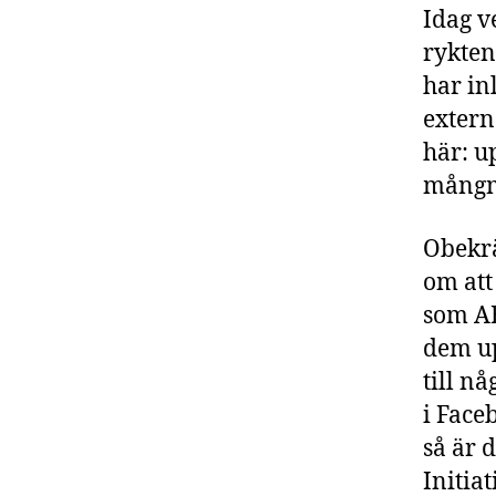
Idag v
rykten
har in
extern
här: u
mångmi
Obekrä
om att
som AB
dem up
till n
i Face
så är 
Initia