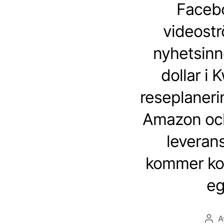
Facebo
videostr
nyhetsinne
dollar i 
reseplanerin
Amazon och
leveran
kommer kos
eg
A
Inlä