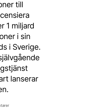
er till
icensiera
r 1 miljard
oner i sin
s i Sverige.
självgående
gstjänst
rt lanserar
en.
till
tarer