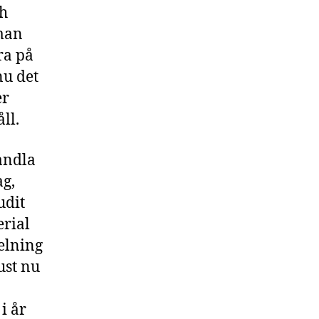
ch
 man
ra på
nu det
er
ll.
andla
ag,
udit
erial
elning
ust nu
i år