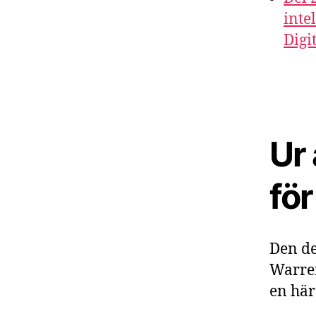
inte
Digi
Ur 
fö
Den de
Warren
en här