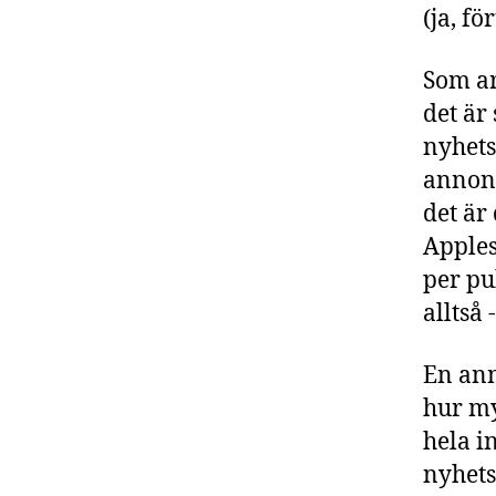
(ja, f
Som ar
det är
nyhets
annons
det är
Apples
per pu
alltså
En ann
hur my
hela i
nyhets