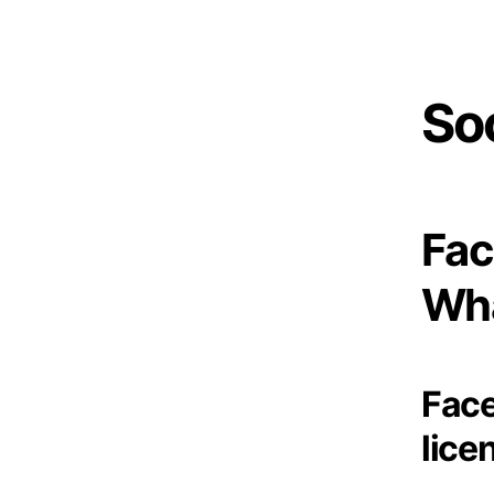
So
Fac
Wh
Face
lice