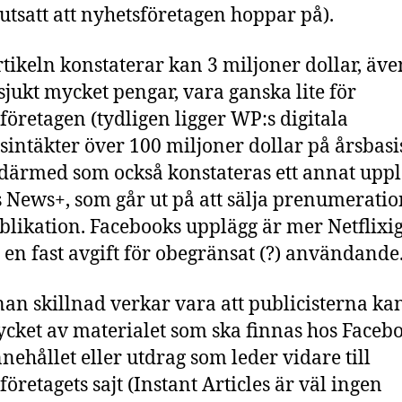
örutsatt att nyhetsföretagen hoppar på).
tikeln konstaterar kan 3 miljoner dollar, äv
 sjukt mycket pengar, vara ganska lite för
företagen (tydligen ligger WP:s digitala
intäkter över 100 miljoner dollar på årsbasi
 därmed som också konstateras ett annat upp
 News+, som går ut på att sälja prenumerati
blikation. Facebooks upplägg är mer Netflixig
 - en fast avgift för obegränsat (?) användande
an skillnad verkar vara att publicisterna kan
cket av materialet som ska finnas hos Facebo
nnehållet eller utdrag som leder vidare till
företagets sajt (Instant Articles är väl ingen