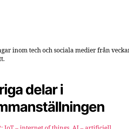
gar inom tech och sociala medier från veck
t.
iga delar i
mmanställningen
: IoT – internet of things, AI – artificiell