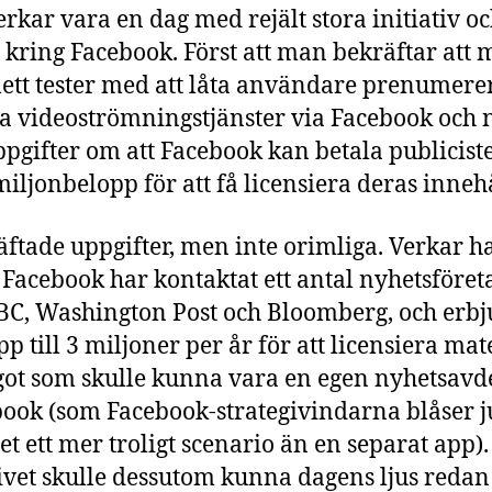
erkar vara en dag med rejält stora initiativ o
 kring Facebook. Först att man bekräftar att
lett tester med att låta användare prenumere
a videoströmningstjänster via Facebook och 
ppgifter om att Facebook kan betala publicist
ljonbelopp för att få licensiera deras innehå
ftade uppgifter, men inte orimliga. Verkar h
 Facebook har kontaktat ett antal nyhetsföret
C, Washington Post och Bloomberg, och erbj
p till 3 miljoner per år för att licensiera mat
ågot som skulle kunna vara en egen nyhetsavd
book (som Facebook-strategivindarna blåser j
det ett mer troligt scenario än en separat app).
tivet skulle dessutom kunna dagens ljus redan 