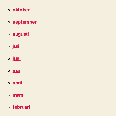
oktober
september
augusti
juli
juni
maj
april
mars
februari