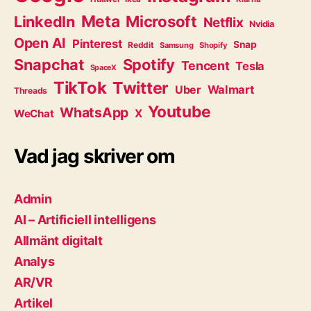
Meta
Microsoft
LinkedIn
Netflix
Nvidia
Open AI
Pinterest
Snap
Reddit
Samsung
Shopify
Snapchat
Spotify
Tencent
Tesla
SpaceX
TikTok
Twitter
Walmart
Uber
Threads
Youtube
WhatsApp
WeChat
X
Vad jag skriver om
Admin
AI – Artificiell intelligens
Allmänt digitalt
Analys
AR/VR
Artikel