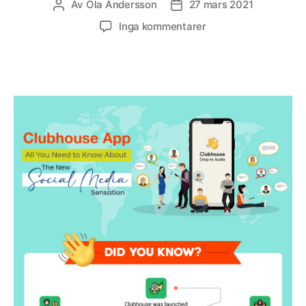
Av
Ola Andersson
27 mars 2021
Inläggsförfattare
Inläggsdatum
till
Inga kommentarer
Infografik:
Vad
är
Clubhouse
och
hur
kan
varumärken
använda
Clubhouse?