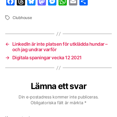
F
T
Bl
M
M
W
E
D
a
h
u
as
es
h
m
el
c
re
es
to
se
at
ai
a
Clubhouse
Etiketter
e
a
k
d
n
s
l
b
d
y
o
g
A
o
s
n
er
p
←
LinkedIn är inte platsen för utklädda hundar –
o
p
och jag undrar varför
k
→
Digitala spaningar vecka 12 2021
Lämna ett svar
Din e-postadress kommer inte publiceras.
Obligatoriska fält är märkta
*