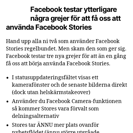
Facebook testar ytterligare
några grejer för att få oss att
använda Facebook Stories
Hand upp alla ni två som använder Facebook
Stories regelbundet. Men skam den som ger sig.
Facebook testar tre nya grejer för att än en gång
få oss att börja använda Facebook Stories.
I
statusuppdateringsfältet
visas
ett
kamerafönster
och
de
senaste
bilderna
direkt
(dock
utan
helskärmstakeover)
Använder
du
Facebook
Camera-funktionen
så
kommer
Stores
vara
förvalt
som
delningsalternativ
Stores
tar
ÄNNU
mer
plats
ovanför
nyhetsflödet
(ännu
större
utgråade