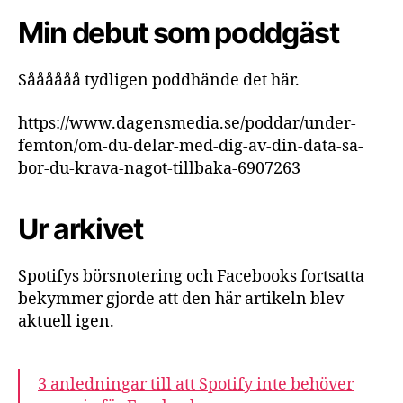
Min debut som poddgäst
Såååååå tydligen poddhände det här.
https://www.dagensmedia.se/poddar/under-
femton/om-du-delar-med-dig-av-din-data-sa-
bor-du-krava-nagot-tillbaka-6907263
Ur arkivet
Spotifys börsnotering och Facebooks fortsatta
bekymmer gjorde att den här artikeln blev
aktuell igen.
3 anledningar till att Spotify inte behöver