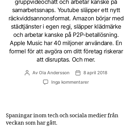
gruppvideochatt och arbetar kanske på
samarbetssnaps. Youtube släpper ett nytt
räckviddsannonsformat. Amazon börjar med
städtjänster i egen regi, släpper klädmärke
och arbetar kanske på P2P-betallösning.
Apple Music har 40 miljoner användare. En
formel för att avgöra om ditt företag riskerar
att disruptas. Och mer.
Av
Ola Andersson
8 april 2018
Inläggsförfattare
Inläggsdatum
till
Inga kommentarer
Digitala
spaningar
vecka
14
2018
Spaningar inom tech och sociala medier från
veckan som har gått.